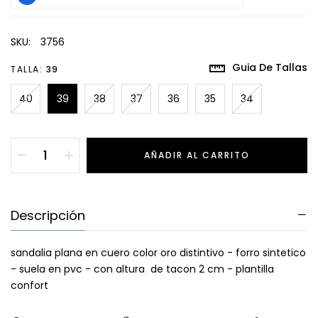
SKU:
3756
Guia De Tallas
TALLA:
39
40
39
38
37
36
35
34
AÑADIR AL CARRITO
Descripción
sandalia plana en cuero color oro distintivo - forro sintetico
- suela en pvc - con altura de tacon 2 cm - plantilla
confort