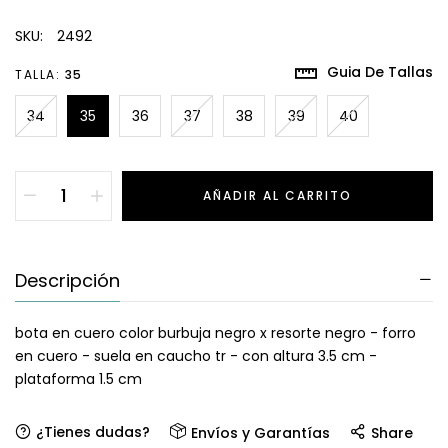
SKU:
2492
Guia De Tallas
TALLA:
35
34
35
36
37
38
39
40
AÑADIR AL CARRITO
Descripción
bota en cuero color burbuja negro x resorte negro - forro
en cuero - suela en caucho tr - con altura 3.5 cm -
plataforma 1.5 cm
¿Tienes dudas?
Envíos y Garantías
Share